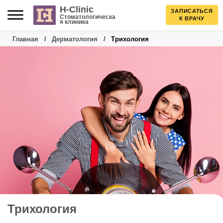
Skip
H-Clinic
ЗАПИСАТЬСЯ
Стоматологическа
К ВРАЧУ
я клиника
to
Главная
/
Дерматология
/
Трихология
content
Трихология