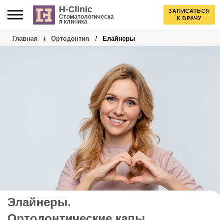
Skip
H-Clinic
ЗАПИСАТЬСЯ
Стоматологическа
К ВРАЧУ
я клиника
to
Главная
/
Ортодонтия
/
Елайнеры
content
Элайнеры.
Ортодонтические капы