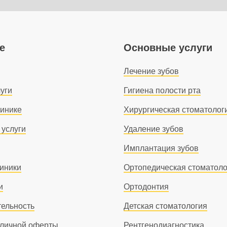
е
Основные услуги
Лечение зубов
уги
Гигиена полости рта
линике
Хирургическая стоматолог
 услуги
Удаление зубов
Имплантация зубов
линики
Ортопедическая стоматоло
и
Ортодонтия
тельность
Детская стоматология
бличной оферты
Рентгенодиагностика