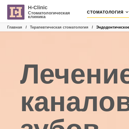
Skip
H-Clinic
СТОМАТОЛОГИЯ
Стоматологическая
to
клиника
content
Главная
/
Терапевтическая стоматология
/
Эндодонтическое
Лечени
канало