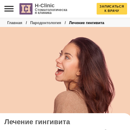
Skip
H-Clinic
ЗАПИСАТЬСЯ
Стоматологическа
К ВРАЧУ
я клиника
to
Главная
/
Пародонтология
/
Лечение гингивита
content
Лечение гингивита